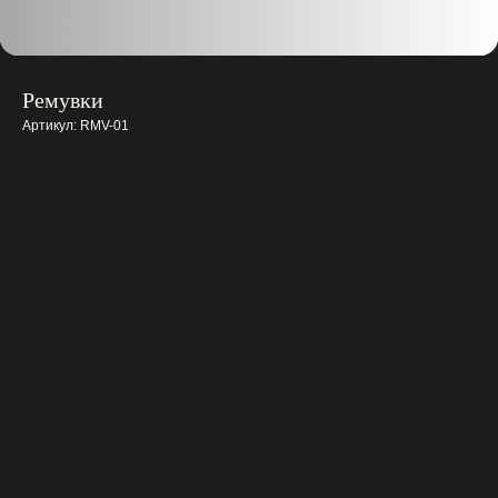
Ремувки
Артикул:
RMV-01
Название
«ремувка»
пошло от фразы
Remove Before Flight
— так в
авиации маркировали элементы, которые нужно снять перед взлётом.
Сегодня ремувки стали удобным и заметным
B2B-носителем
для
брендинга и корпоративных коммуникаций.
Где используется
раздатка на
выставках, конференциях, форумах
корпоративные подарки
и welcome-пакеты для сотрудников/
клиентов
промо-акции, партнёрские проекты, бренд-мерч
Почему это работает
высокая видимость: ремувку носят на
ключах, сумках, рюкзаках,
одежде
долгий контакт с брендом (не «одноразовая» сувенирка)
карабин
— быстро крепится/снимается, можно добавлять другие
брелоки
Брендирование под задачу