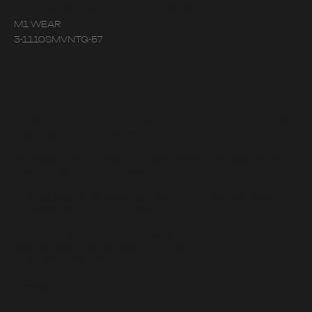
оверсайз, цвет тофу
M1 WEAR
3-1110SMVNTG-57
Футболка из коллекции «Смоленск» — для тех, кто любит
свой город и ценит качественные вещи.
Мы вдохновились архитектурой одного из древнейших
городов России и постарались передать его атмосферу.
Это не просто "тишка с принтом" — это часть истории,
которую можно взять с собой.
Материал: кулирная гладь, качество пенье
Состав: 95% хлопок, 5% полиэстер
Плотность: 210 г/м²
Размерный ряд: XS - 3XL