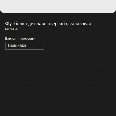
Футболка детская ,оверсайз, салатовая
M1 WEAR
Вариант нанесения
Свободный крой оверсайз обеспечивает комфортную посадку и не
сковывает движения, что особенно важно для активных детей.
Плотное хлопковое полотно 210 г/м² с добавлением лайкры устойчиво
к износу и отлично подходит для нанесения логотипов, надписей и
принтов. Футболка совместима с DTF-печатью, шелкографией,
термотрансфером и машинной вышивкой. Материал не скатывается,
сохраняет форму и цвет даже после многократных стирок.
Оптимальный вариант для брендов, школ, спортивных команд, детских
мероприятий, промо-акций и оптового производства мерча.
Состав:
95% хлопок, 5% лайкра
Плотность ткани:
210 г/м²