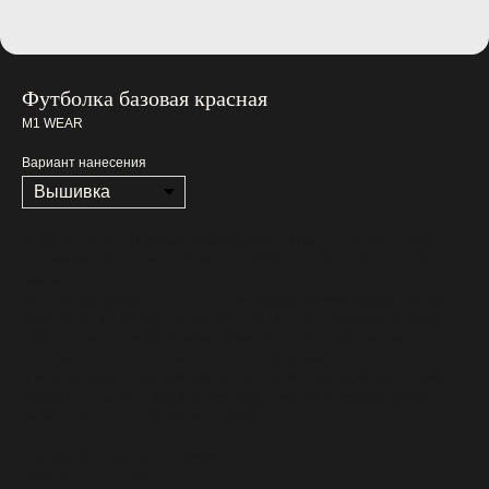
Футболка базовая красная
M1 WEAR
Вариант нанесения
Прямой крой и свободная посадка обеспечивают универсальную
посадку на разные типы фигур, что особенно важно при оптовых
заказах.
Плотное хлопковое полотно 210 г/м² с добавлением лайкры стабильно
ведёт себя при нанесении логотипов и принтов. Футболка подходит
для DTF-печати, шелкографии, термотрансфера и машинной
вышивки. Материал не скатывается, не деформируется и сохраняет
цвет даже после интенсивной эксплуатации и многократных стирок.
Идеальный вариант для брендов, компаний, мероприятий, промо-
акций и массового производства мерча.
Состав:
95% хлопок, 5% лайкра
Плотность:
210 г/м²